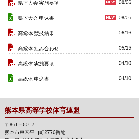
08/06
NEW
県下大会 実施要項
08/06
NEW
県下大会 申込書
06/16
高総体 競技結果
05/15
高総体 組み合わせ
04/10
高総体 実施要項
04/10
高総体 申込書
熊本県高等学校体育連盟
〒861－8012
熊本市東区平山町2776番地