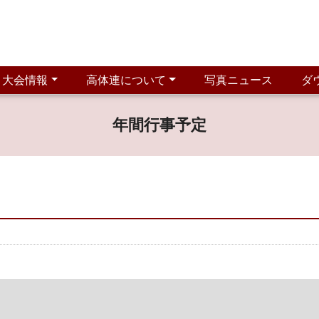
大会情報
高体連について
写真ニュース
ダ
年間行事予定