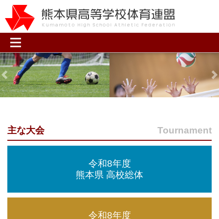
Previous
N
主な大会
Tournament
令和8年度
熊本県 高校総体
令和8年度